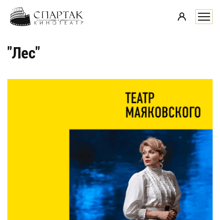
i
"Лес"