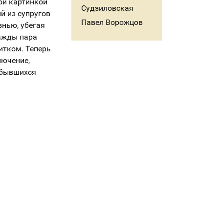
ой картинкой
Судзиловская
й из супругов
Павел Ворожцов
знью, убегая
нажды пара
итком. Теперь
лючение,
сбывшихся