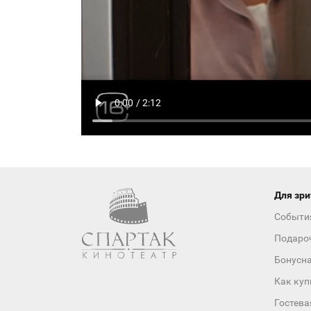
Для зри
Событи
Подаро
Бонусн
Как куп
Гостева