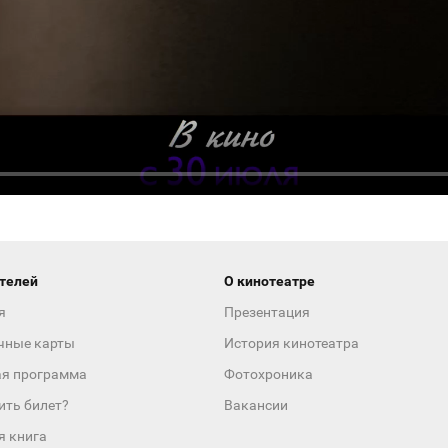
телей
О кинотеатре
я
Презентация
чные карты
История кинотеатра
ая программа
Фотохроника
ить билет?
Вакансии
я книга