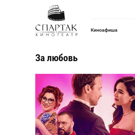
Киноафиша
За любовь