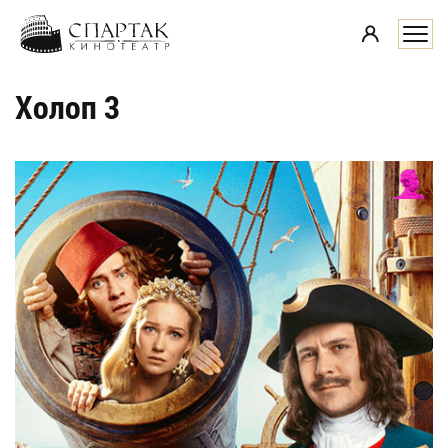
i
Холоп 3