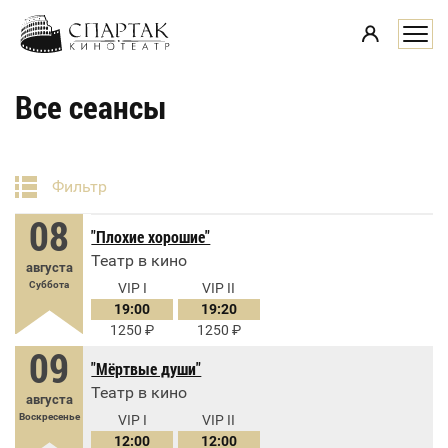
i
Все сеансы
Фильтр
08
"Плохие хорошие"
Театр в кино
августа
Суббота
VIP I
VIP II
19:00
19:20
1250
1250
09
"Мёртвые души"
Театр в кино
августа
Воскресенье
VIP I
VIP II
12:00
12:00