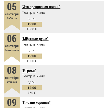
05
"Эта прекрасная жизнь"
Театр в кино
сентября
Суббота
VIP I
19:00
1500
06
"Мёртвые души"
Театр в кино
сентября
Воскресенье
VIP I
12:00
1000
08
"Игроки"
Театр в кино
сентября
Вторник
VIP I
12:00
750
09
"Плохие хорошие"