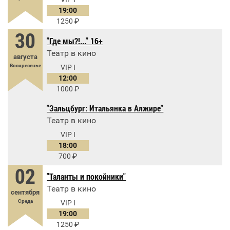
19:00
1250
30
"Где мы?!..." 16+
Театр в кино
августа
Воскресенье
VIP I
12:00
1000
"Зальцбург: Итальянка в Алжире"
Театр в кино
VIP I
18:00
700
02
"Таланты и покойники"
Театр в кино
сентября
Среда
VIP I
19:00
1250