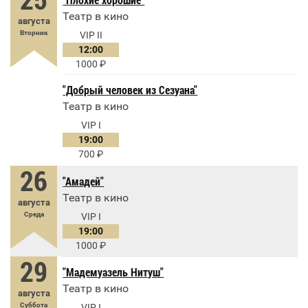
Театр в кино
августа
Вторник
VIP II
12:00
1000
"Добрый человек из Сезуана"
Театр в кино
VIP I
19:00
700
26
"Амадей"
Театр в кино
августа
Среда
VIP I
19:00
1000
29
"Мадемуазель Нитуш"
Театр в кино
августа
Суббота
VIP I