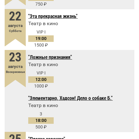
750
22
"Эта прекрасная жизнь"
Театр в кино
августа
Суббота
VIP I
19:00
1500
23
"Ложные признания"
Театр в кино
августа
Воскресенье
VIP I
12:00
1000
"Элементарно, Хадсон! Дело о собаке Б."
Театр в кино
3
18:00
500
25
"Плохие хорошие"