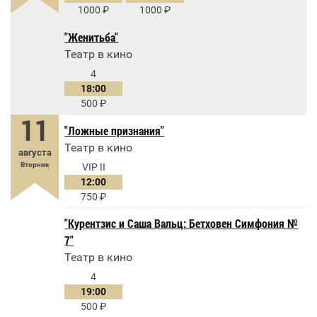
1000
1000
"Женитьба"
Театр в кино
4
18:00
500
11
"Ложные признания"
Театр в кино
августа
Вторник
VIP II
12:00
750
"Курентзис и Саша Вальц: Бетховен Симфония №
7"
Театр в кино
4
19:00
500