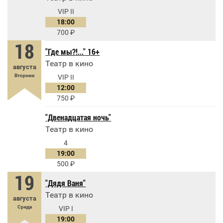
VIP II
18:00
700
18
"Где мы?!..." 16+
Театр в кино
августа
Вторник
VIP II
12:00
750
"Двенадцатая ночь"
Театр в кино
4
19:00
500
19
"Дядя Ваня"
Театр в кино
августа
Среда
VIP I
19:00