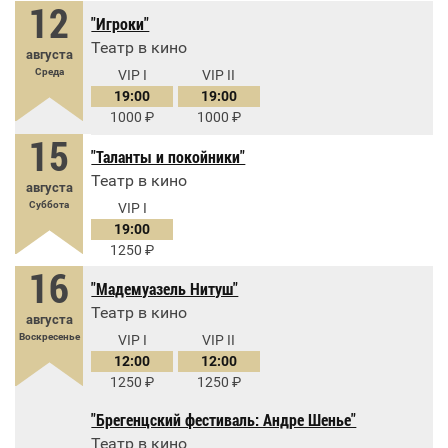
12
"Игроки"
Театр в кино
августа
Среда
VIP I
VIP II
19:00
19:00
1000
1000
15
"Таланты и покойники"
Театр в кино
августа
Суббота
VIP I
19:00
1250
16
"Мадемуазель Нитуш"
Театр в кино
августа
Воскресенье
VIP I
VIP II
12:00
12:00
1250
1250
"Брегенцский фестиваль: Андре Шенье"
Театр в кино